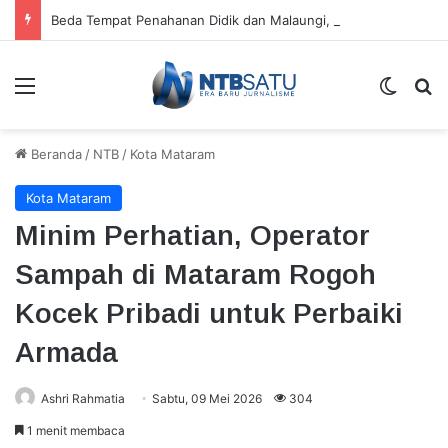
Beda Tempat Penahanan Didik dan Malaungi, Kejari Bima: Alasan Keamanan
Menu
Switch
Ca
Beranda
/
NTB
/
Kota Mataram
Kota Mataram
Minim Perhatian, Operator
Sampah di Mataram Rogoh
Kocek Pribadi untuk Perbaiki
Armada
Ashri Rahmatia
Sabtu, 09 Mei 2026
304
1 menit membaca