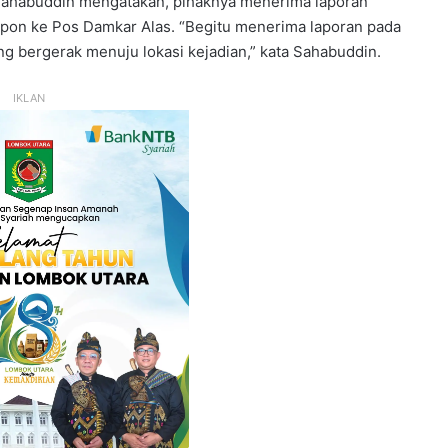
 Sahabuddin mengatakan, pihaknya menerima laporan
epon ke Pos Damkar Alas. “Begitu menerima laporan pada
ng bergerak menuju lokasi kejadian,” kata Sahabuddin.
IKLAN