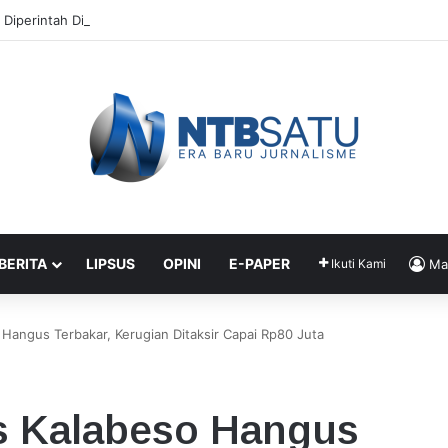
 Diperintah Didik Titip Koper Berat dan HP Mati ke Pegawai Bank
 BERITA
LIPSUS
OPINI
E-PAPER
Ikuti Kami
Ma
Hangus Terbakar, Kerugian Ditaksir Capai Rp80 Juta
s Kalabeso Hangus