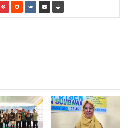
mblr
Pinterest
Reddit
VKontakte
Bagikan Lewat Email
Cetak