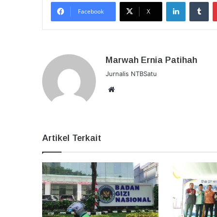
LinkedIn
Tu
Facebook
X
Marwah Ernia Patihah
Jurnalis NTBSatu
Website
Artikel Terkait