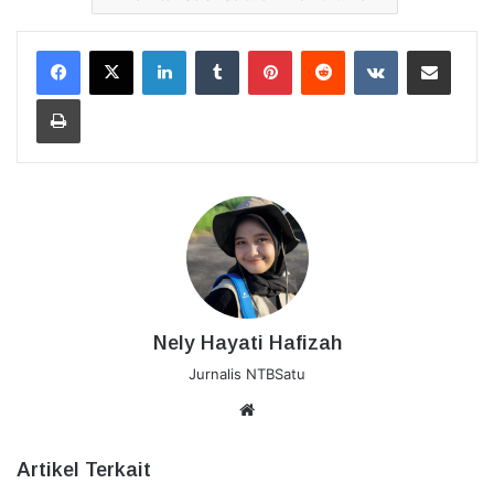
LinkedIn
Tumblr
Pinterest
Reddit
VKontakte
Bagikan Lewat Email
Cetak
Nely Hayati Hafizah
Jurnalis NTBSatu
Website
Artikel Terkait