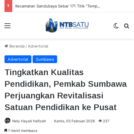
Kecamatan Sandubaya Sebar 171 Titik “Tempah Dedoro” Pangkas Sampah Organik
Menu
Switch
Ca
Beranda
/
Advertorial
Advertorial
Sumbawa
Tingkatkan Kualitas
Pendidikan, Pemkab Sumbawa
Perjuangkan Revitalisasi
Satuan Pendidikan ke Pusat
Nely Hayati Hafizah
Kamis, 05 Februari 2026
237
1 menit membaca