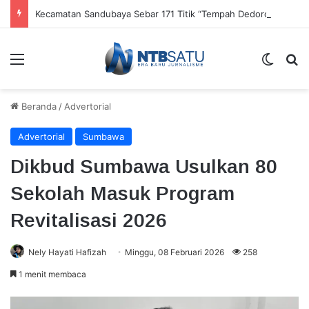
Kecamatan Sandubaya Sebar 171 Titik “Tempah Dedoro” Pangkas Sampah Organik
Menu
Switch
Ca
Beranda
/
Advertorial
Advertorial
Sumbawa
Dikbud Sumbawa Usulkan 80
Sekolah Masuk Program
Revitalisasi 2026
Nely Hayati Hafizah
Minggu, 08 Februari 2026
258
1 menit membaca