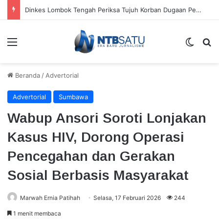
Pemkab Dorong Desa Jadikan Program Sumbawa Hijau Lestari sebagai Penggerak Ekonomi Warga
Menu
Switch
Ca
Beranda
/
Advertorial
Advertorial
Sumbawa
Wabup Ansori Soroti Lonjakan
Kasus HIV, Dorong Operasi
Pencegahan dan Gerakan
Sosial Berbasis Masyarakat
Marwah Ernia Patihah
Selasa, 17 Februari 2026
244
1 menit membaca