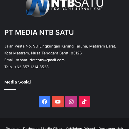
PT MEDIA NTB SATU
Jalan Pelita No. 9G Lingkungan Karang Taruna, Mataram Barat,
Kota Mataram, Nusa Tenggara Barat, 83126
Email.
ntbsatudotcom@gmail.com
Telp.
+62 857 1314 8528
Media Sosial
Facebook
YouTube
Instagram
TikTok
Redaksi
·
Pedoman Media Siber
·
Kebijakan Privasi
·
Pedoman Hak