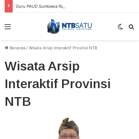
Guru PAUD Sumbawa Rayakan HUT ke-21 HIMPAUDI, Dorong Kesejahteraan dan Perbaikan Pawai
Menu
Switch
Ca
Beranda
/
Wisata Arsip Interaktif Provinsi NTB
Wisata Arsip
Interaktif Provinsi
NTB