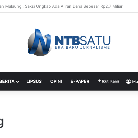
Penahanan Didik dan Malaungi, Kejari Bima: Alasan Keamanan
 BERITA
LIPSUS
OPINI
E-PAPER
Ikuti Kami
Ma
g