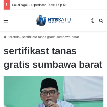
Saksi Ngaku Diperintah Didik Titip Koper Berat dan HP Mati ke Pegawai Bank
Menu
Switch
Ca
Beranda
/
sertifikast tanas gratis sumbawa barat
sertifikast tanas
gratis sumbawa barat