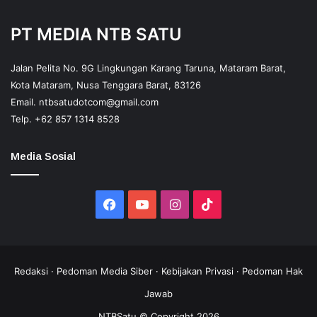
PT MEDIA NTB SATU
Jalan Pelita No. 9G Lingkungan Karang Taruna, Mataram Barat,
Kota Mataram, Nusa Tenggara Barat, 83126
Email.
ntbsatudotcom@gmail.com
Telp.
+62 857 1314 8528
Media Sosial
Facebook
YouTube
Instagram
TikTok
Redaksi
·
Pedoman Media Siber
·
Kebijakan Privasi
·
Pedoman Hak
Jawab
NTBSatu © Copyright 2026