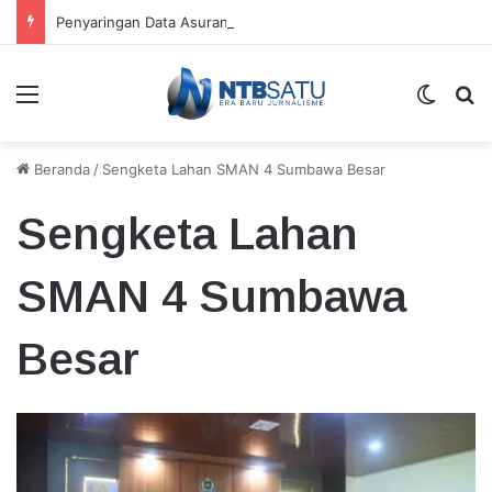
Penyaringan Data Asuransi Jiwa Nelayan KSB Temukan Kepesertaan Ganda
Menu
Switch
Ca
Beranda
/
Sengketa Lahan SMAN 4 Sumbawa Besar
Sengketa Lahan
SMAN 4 Sumbawa
Besar