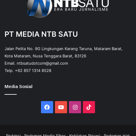
PT MEDIA NTB SATU
Jalan Pelita No. 9G Lingkungan Karang Taruna, Mataram Barat,
Kota Mataram, Nusa Tenggara Barat, 83126
Email.
ntbsatudotcom@gmail.com
Telp.
+62 857 1314 8528
Media Sosial
Facebook
YouTube
Instagram
TikTok
Redaksi
·
Pedoman Media Siber
·
Kebijakan Privasi
·
Pedoman Hak