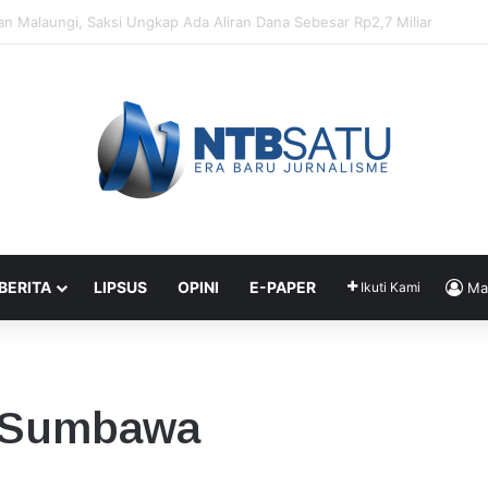
enahanan Didik dan Malaungi, Kejari Bima: Alasan Keamanan
 BERITA
LIPSUS
OPINI
E-PAPER
Ikuti Kami
Ma
 Sumbawa