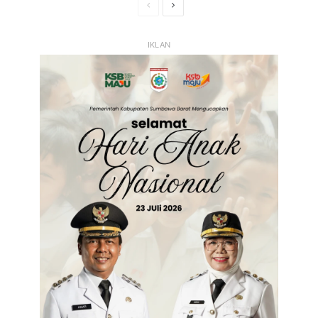
Halaman
Halaman
Sebelumnya
Selanjutnya
IKLAN