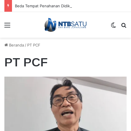
Beda Tempat Penahanan Didik dan Malaungi, Kejari Bima: Alasan Keamanan
Menu
Switch
Ca
Beranda
/
PT PCF
PT PCF