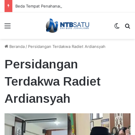
Beda Tempat Penahanan Didik dan Malaungi, Kejari Bima: Alasan Keamanan
Menu
Switch
Ca
Beranda
/
Persidangan Terdakwa Radiet Ardiansyah
Persidangan
Terdakwa Radiet
Ardiansyah