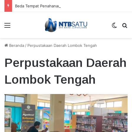
Beda Tempat Penahanan Didik dan Malaungi, Kejari Bima: Alasan Keamanan
Menu
Switch
Ca
Beranda
/
Perpustakaan Daerah Lombok Tengah
Perpustakaan Daerah
Lombok Tengah