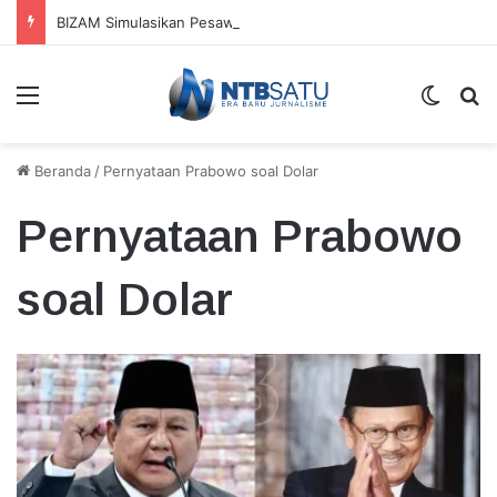
BIZAM Simulasikan Pesawat Kecelakaan, Uji Kesiapan Hadapi Kondisi Darurat
Menu
Switch
Ca
Beranda
/
Pernyataan Prabowo soal Dolar
Pernyataan Prabowo
soal Dolar