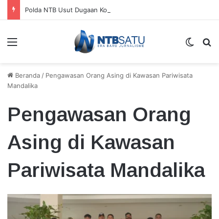
Polda NTB Usut Dugaan Korupsi Dana Bangunan Perguruan Tinggi di Lombok Tengah
Menu
Switch
Ca
Beranda
/
Pengawasan Orang Asing di Kawasan Pariwisata
Mandalika
Pengawasan Orang
Asing di Kawasan
Pariwisata Mandalika