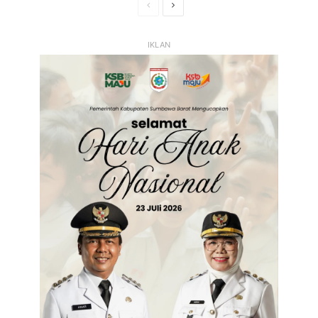
Halaman
Halaman
Sebelumnya
Selanjutnya
IKLAN