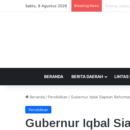
Sabtu, 8 Agustus 2026
Breaking News
Beda Tempat P
BERANDA
BERITA DAERAH
LINTAS
Beranda
/
Pendidikan
/
Gubernur Iqbal Siapkan Reformas
Pendidikan
Gubernur Iqbal Si