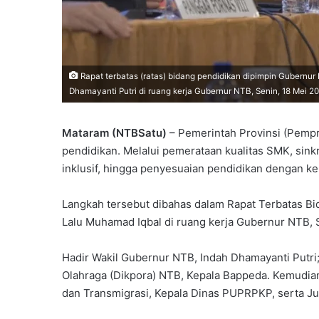
Rapat terbatas (ratas) bidang pendidikan dipimpin Gubernu
Dhamayanti Putri di ruang kerja Gubernur NTB, Senin, 18 Mei 20
Mataram (NTBSatu)
– Pemerintah Provinsi (Pempr
pendidikan. Melalui pemerataan kualitas SMK, sink
inklusif, hingga penyesuaian pendidikan dengan keb
Langkah tersebut dibahas dalam Rapat Terbatas B
Lalu Muhamad Iqbal di ruang kerja Gubernur NTB, 
Hadir Wakil Gubernur NTB, Indah Dhamayanti Putr
Olahraga (Dikpora) NTB, Kepala Bappeda. Kemudian
dan Transmigrasi, Kepala Dinas PUPRPKP, serta J