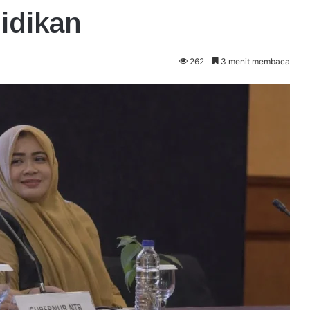
idikan
262
3 menit membaca