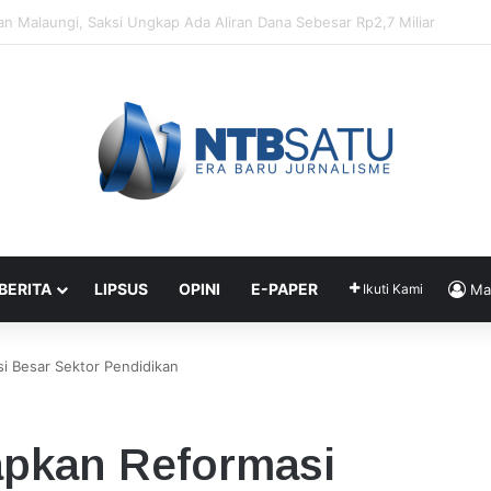
enahanan Didik dan Malaungi, Kejari Bima: Alasan Keamanan
 BERITA
LIPSUS
OPINI
E-PAPER
Ikuti Kami
Ma
i Besar Sektor Pendidikan
apkan Reformasi