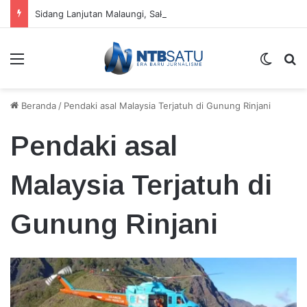
Sidang Lanjutan Malaungi, Saksi Ungkap Ada Aliran Dana Sebesar Rp2,7 Miliar
Menu
Switch
Ca
Beranda
/
Pendaki asal Malaysia Terjatuh di Gunung Rinjani
Pendaki asal
Malaysia Terjatuh di
Gunung Rinjani