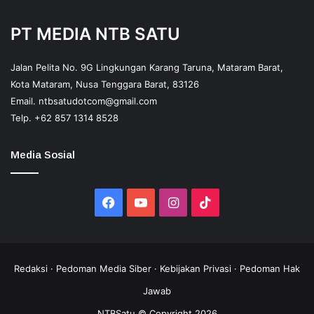
PT MEDIA NTB SATU
Jalan Pelita No. 9G Lingkungan Karang Taruna, Mataram Barat,
Kota Mataram, Nusa Tenggara Barat, 83126
Email.
ntbsatudotcom@gmail.com
Telp.
+62 857 1314 8528
Media Sosial
Facebook
YouTube
Instagram
TikTok
Redaksi
·
Pedoman Media Siber
·
Kebijakan Privasi
·
Pedoman Hak
Jawab
NTBSatu © Copyright 2026