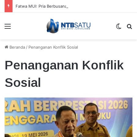
Fatwa MUI: Pria Berbusana Wanita saat Acara 17 Agustus Hukumnya Haram
Menu
Switch
Ca
Beranda
/
Penanganan Konflik Sosial
Penanganan Konflik
Sosial