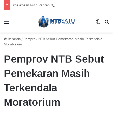
Kos-kosan Putri Rentan Gangguan Kamtibmas
Menu
Switch
Ca
Beranda
/
Pemprov NTB Sebut Pemekaran Masih Terkendala
Moratorium
Pemprov NTB Sebut
Pemekaran Masih
Terkendala
Moratorium