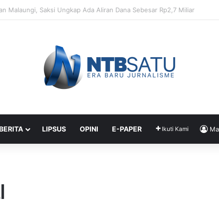
Penahanan Didik dan Malaungi, Kejari Bima: Alasan Keamanan
 BERITA
LIPSUS
OPINI
E-PAPER
Ikuti Kami
Ma
l