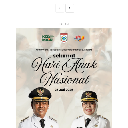
Halaman
Halaman
Sebelumnya
Selanjutnya
IKLAN