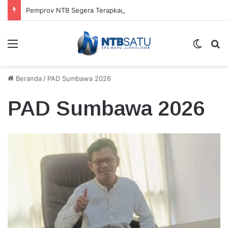
Pemprov NTB Segera Terapkan Manajemen Talenta, Pengisian Jabatan Tak Lagi Andalkan Seleksi Terbuka
Menu
Switch
Ca
Beranda
/
PAD Sumbawa 2026
PAD Sumbawa 2026