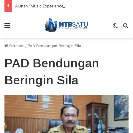
Alunan “Music Experience” Dorong UMKM dan Tenun Lokal
Menu
Switch
Ca
Beranda
/
PAD Bendungan Beringin Sila
PAD Bendungan
Beringin Sila