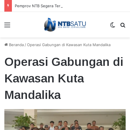
Pemprov NTB Segera Terapkan Manajemen Talenta, Pengisian Jabatan Tak Lagi Andalkan Seleksi Terbuka
Menu
Switch
Ca
Beranda
/
Operasi Gabungan di Kawasan Kuta Mandalika
Operasi Gabungan di
Kawasan Kuta
Mandalika