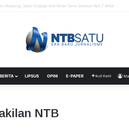
enahanan Didik dan Malaungi, Kejari Bima: Alasan Keamanan
 BERITA
LIPSUS
OPINI
E-PAPER
Ikuti Kami
Ma
kilan NTB