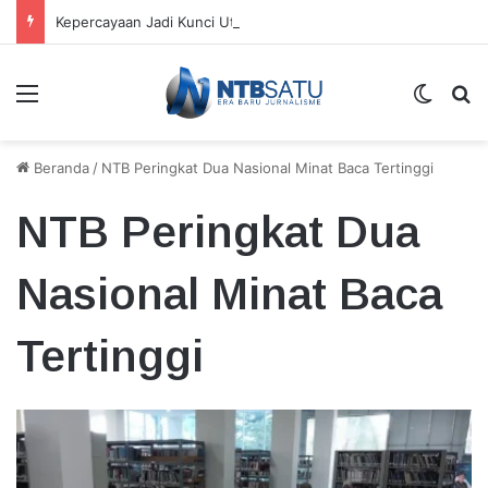
Kepercayaan Jadi Kunci Utama Kepemimpinan Digital, Bukan Sekadar Teknologi
Menu
Switch
Ca
Beranda
/
NTB Peringkat Dua Nasional Minat Baca Tertinggi
NTB Peringkat Dua
Nasional Minat Baca
Tertinggi