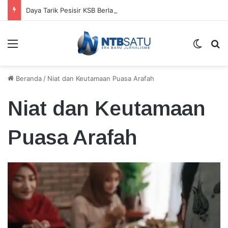
Daya Tarik Pesisir KSB Berlanjut, Rencana Hotel Baru Janjikan Transparansi Izin
Menu
Switch
Ca
Beranda
/
Niat dan Keutamaan Puasa Arafah
Niat dan Keutamaan
Puasa Arafah