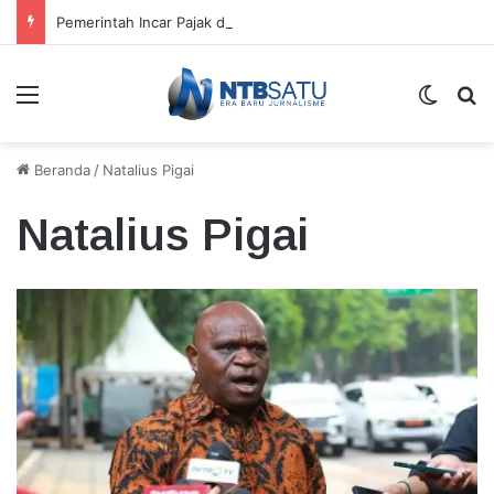
Pemerintah Incar Pajak dari Pemilik Rumah Kontrakan Tahun Depan
Menu
Switch
Ca
Beranda
/
Natalius Pigai
Natalius Pigai