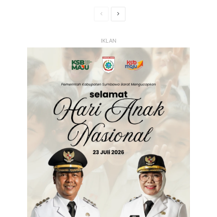
Halaman
Halaman
Sebelumnya
Selanjutnya
IKLAN