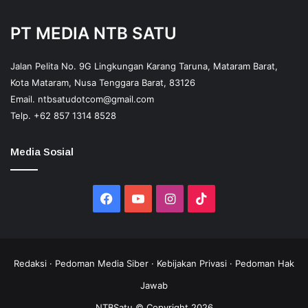
PT MEDIA NTB SATU
Jalan Pelita No. 9G Lingkungan Karang Taruna, Mataram Barat,
Kota Mataram, Nusa Tenggara Barat, 83126
Email.
ntbsatudotcom@gmail.com
Telp.
+62 857 1314 8528
Media Sosial
Facebook
YouTube
Instagram
TikTok
Redaksi
·
Pedoman Media Siber
·
Kebijakan Privasi
·
Pedoman Hak
Jawab
NTBSatu © Copyright 2026