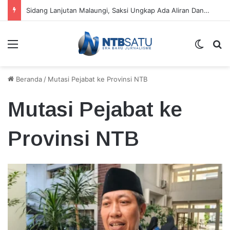
Beda Tempat Penahanan Didik dan Malaungi, Kejari Bima: Alasan Keamanan
Menu
Switch
Ca
Beranda
/
Mutasi Pejabat ke Provinsi NTB
Mutasi Pejabat ke
Provinsi NTB