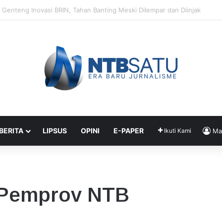
Segera Terapkan Manajemen Talenta, Pengisian Jabatan Tak Lagi Andal
 BERITA
LIPSUS
OPINI
E-PAPER
Ikuti Kami
Ma
e Pemprov NTB