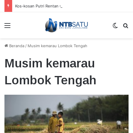
Kos-kosan Putri Rentan Gangguan Kamtibmas
Menu
Switch
Ca
Beranda
/
Musim kemarau Lombok Tengah
Musim kemarau
Lombok Tengah