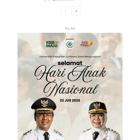
Halaman
Halaman
Sebelumnya
Selanjutnya
IKLAN