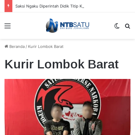
Saksi Ngaku Diperintah Didik Titip Koper Berat dan HP Mati ke Pegawai Bank
Menu
Switch
Ca
Beranda
/
Kurir Lombok Barat
Kurir Lombok Barat