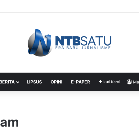
 Genteng Inovasi BRIN, Tahan Banting Meski Dilempar dan Diinjak
 BERITA
LIPSUS
OPINI
E-PAPER
Ikuti Kami
Ma
ram