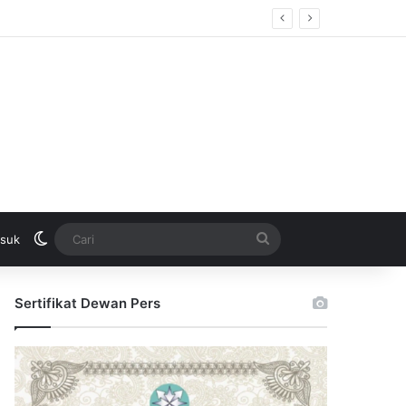
Switch skin
Cari
suk
Sertifikat Dewan Pers