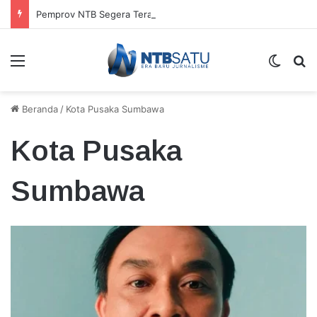
Pemprov NTB Segera Terapkan Manajemen Talenta, Pengisian Jabatan Tak Lagi Andalkan Seleksi Terbuka
Menu
Switch
Ca
Beranda
/
Kota Pusaka Sumbawa
Kota Pusaka
Sumbawa