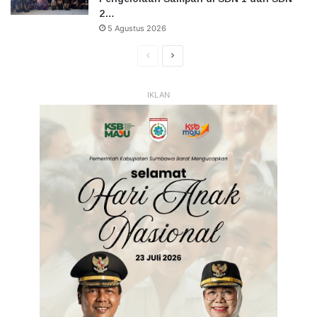
2…
5 Agustus 2026
Halaman
Halaman
Sebelumnya
Selanjutnya
IKLAN