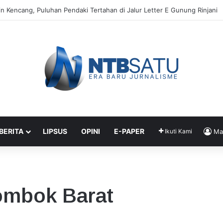
ndubaya Sebar 171 Titik “Tempah Dedoro” Pangkas Sampah Organik
 BERITA
LIPSUS
OPINI
E-PAPER
Ikuti Kami
Ma
ombok Barat