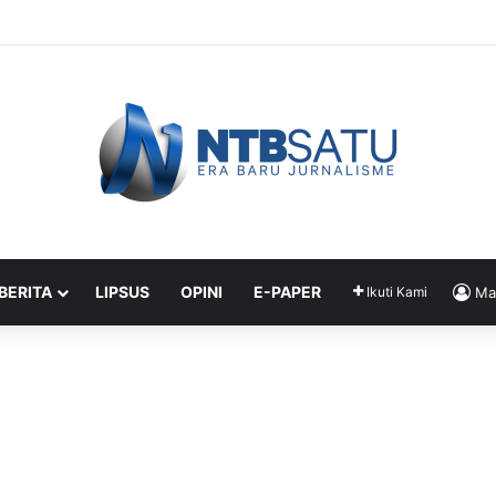
asus Dugaan Penganiayaan Maut di Pagesangan Diserahkan ke Jaksa
 BERITA
LIPSUS
OPINI
E-PAPER
Ikuti Kami
Ma