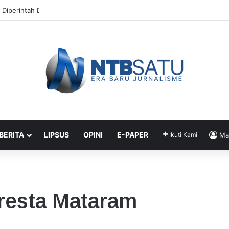
 Diperintah Didik Titip Koper Berat dan HP Mati ke Pegawai Bank
 BERITA
LIPSUS
OPINI
E-PAPER
Ikuti Kami
Ma
resta Mataram