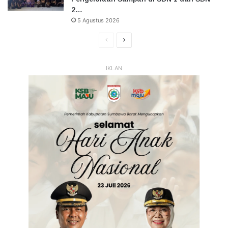
2…
5 Agustus 2026
Halaman
Halaman
Sebelumnya
Selanjutnya
IKLAN