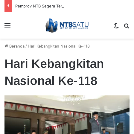
Pemprov NTB Segera Terapkan Manajemen Talenta, Pengisian Jabatan Tak Lagi Andalkan Seleksi Terbuka
Menu
Switch
Ca
Beranda
/
Hari Kebangkitan Nasional Ke-118
Hari Kebangkitan
Nasional Ke-118