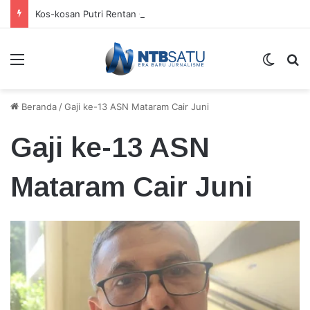
Kos-kosan Putri Rentan Gangguan Kamtibmas
Menu
Switch
Ca
Beranda
/
Gaji ke-13 ASN Mataram Cair Juni
Gaji ke-13 ASN
Mataram Cair Juni