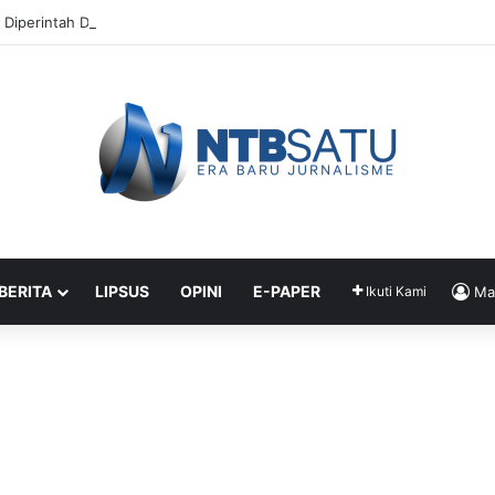
 Diperintah Didik Titip Koper Berat dan HP Mati ke Pegawai Bank
 BERITA
LIPSUS
OPINI
E-PAPER
Ikuti Kami
Ma