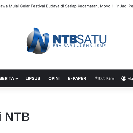
ng Ingatkan Bahaya Penjajahan Jenis Baru di Tengah Masifnya Investa
 BERITA
LIPSUS
OPINI
E-PAPER
Ikuti Kami
Ma
i NTB