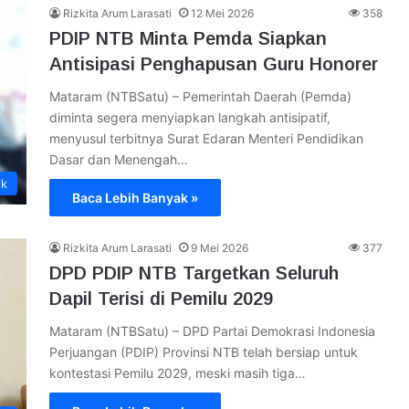
Rizkita Arum Larasati
12 Mei 2026
358
PDIP NTB Minta Pemda Siapkan
Antisipasi Penghapusan Guru Honorer
Mataram (NTBSatu) – Pemerintah Daerah (Pemda)
diminta segera menyiapkan langkah antisipatif,
menyusul terbitnya Surat Edaran Menteri Pendidikan
Dasar dan Menengah…
ik
Baca Lebih Banyak »
Rizkita Arum Larasati
9 Mei 2026
377
DPD PDIP NTB Targetkan Seluruh
Dapil Terisi di Pemilu 2029
Mataram (NTBSatu) – DPD Partai Demokrasi Indonesia
Perjuangan (PDIP) Provinsi NTB telah bersiap untuk
kontestasi Pemilu 2029, meski masih tiga…