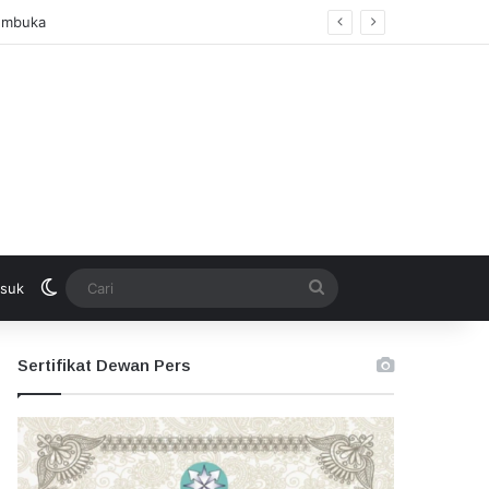
si Lombok
Switch skin
Cari
suk
Sertifikat Dewan Pers