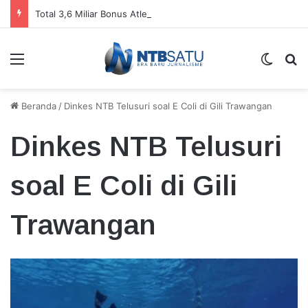
Total 3,6 Miliar Bonus Atlet, Bupati Amar Pastikan Cair Agustus ini
Menu
Switch
Ca
Beranda
/
Dinkes NTB Telusuri soal E Coli di Gili Trawangan
Dinkes NTB Telusuri
soal E Coli di Gili
Trawangan