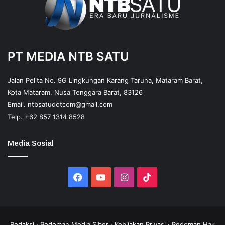
PT MEDIA NTB SATU
Jalan Pelita No. 9G Lingkungan Karang Taruna, Mataram Barat,
Kota Mataram, Nusa Tenggara Barat, 83126
Email.
ntbsatudotcom@gmail.com
Telp.
+62 857 1314 8528
Media Sosial
Facebook
YouTube
Instagram
TikTok
Redaksi
·
Pedoman Media Siber
·
Kebijakan Privasi
·
Pedoman Hak