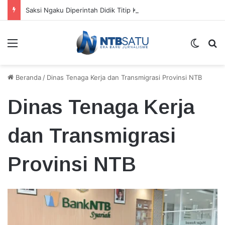
Saksi Ngaku Diperintah Didik Titip Koper Berat dan HP Mati ke Pegawai Bank
Menu
Switch
Ca
Beranda
/
Dinas Tenaga Kerja dan Transmigrasi Provinsi NTB
Dinas Tenaga Kerja
dan Transmigrasi
Provinsi NTB