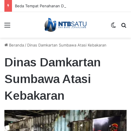
Beda Tempat Penahanan Didik dan Malaungi, Kejari Bima: Alasan Keamanan
Menu
Switch
Ca
Beranda
/
Dinas Damkartan Sumbawa Atasi Kebakaran
Dinas Damkartan
Sumbawa Atasi
Kebakaran