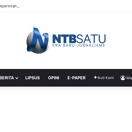
iperintah Didik Titip Koper Berat dan HP Mati ke Pegawai Bank
 BERITA
LIPSUS
OPINI
E-PAPER
Ikuti Kami
Ma