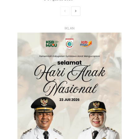
Halaman
Halaman
Sebelumnya
Selanjutnya
IKLAN