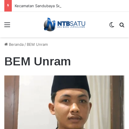
Kecamatan Sandubaya Sebar 171 Titik “Tempah Dedoro” Pangkas Sampah Organik
Menu
Switch
Ca
Beranda
/
BEM Unram
BEM Unram