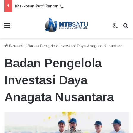
Kos-kosan Putri Rentan Gangguan Kamtibmas
Menu
Switch
Ca
Beranda
/
Badan Pengelola Investasi Daya Anagata Nusantara
Badan Pengelola
Investasi Daya
Anagata Nusantara