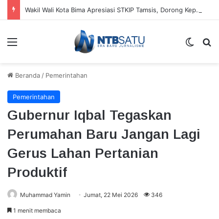
Wakil Wali Kota Bima Apresiasi STKIP Tamsis, Dorong Kepemimpinan Berbasis Data
Menu
Switch
Ca
Beranda
/
Pemerintahan
Pemerintahan
Gubernur Iqbal Tegaskan
Perumahan Baru Jangan Lagi
Gerus Lahan Pertanian
Produktif
Muhammad Yamin
Jumat, 22 Mei 2026
346
1 menit membaca