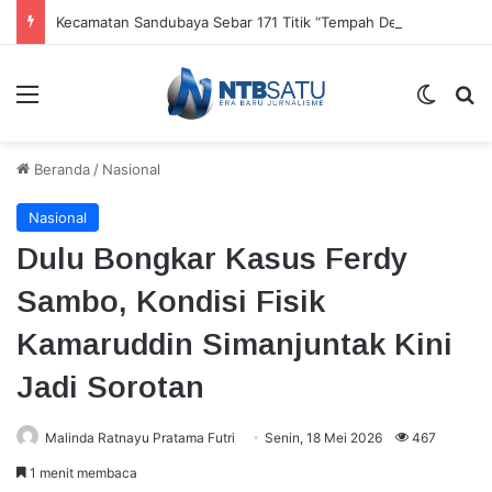
Kecamatan Sandubaya Sebar 171 Titik “Tempah Dedoro” Pangkas Sampah Organik
Menu
Switch
Ca
Beranda
/
Nasional
Nasional
Dulu Bongkar Kasus Ferdy
Sambo, Kondisi Fisik
Kamaruddin Simanjuntak Kini
Jadi Sorotan
Malinda Ratnayu Pratama Futri
Senin, 18 Mei 2026
467
1 menit membaca